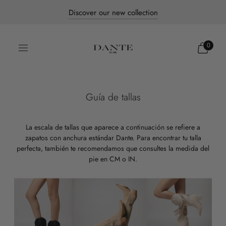
Free shipping to all of Mexico
Discover our new collection
Dante's most iconic pieces
0
Guía de tallas
La escala de tallas que aparece a continuación se refiere a
zapatos con anchura estándar Dante. Para encontrar tu talla
perfecta, también te recomendamos que consultes la medida del
pie en CM o IN.