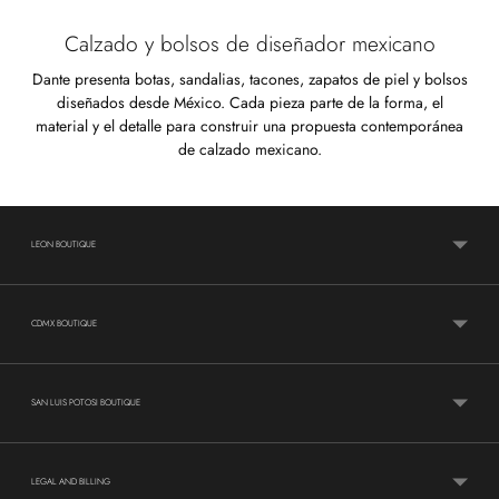
Calzado y bolsos de diseñador mexicano
Dante presenta botas, sandalias, tacones, zapatos de piel y bolsos
diseñados desde México. Cada pieza parte de la forma, el
material y el detalle para construir una propuesta contemporánea
de calzado mexicano.
LEON BOUTIQUE
CDMX BOUTIQUE
SAN LUIS POTOSI BOUTIQUE
LEGAL AND BILLING