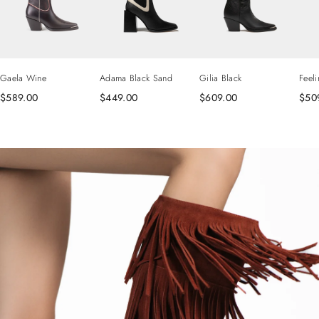
Gaela Wine
Adama Black Sand
Gilia Black
Feel
$589.00
$449.00
$609.00
$50